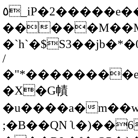
٥_iP�2�����e��@�,s`��h��T��w������L��:��uC��,�o�l��Ͳ��i_���#m�s/
�����M��M
�`h`�$S3��jb�*
/
�"*��������e�
�X�G幘
�u����a�m��w
;�B��QN ʅ�)��6+f