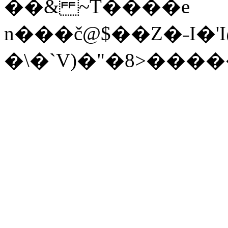
��& ~T����e
n���č@$��Z�˗I�'I@�z�ߥ��V���