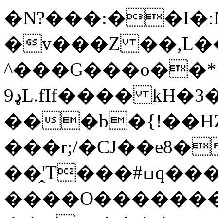
�N?���:��I�ː
�v���Z ��,L�
^���G���o��*
ډ9L.fIf���� kH�3���i��z���/
���b�{!��H
���
r;/�CJ��e8
��̭'T���#ߎq����"j 'M�0���-
����O�������