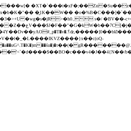
;aL����w[� �XT�`���i�xF�;��Zɒ�Su��z
x�b�K�"�� �̫1K��W�� �o�%B�C���]�`��l
>�h0܆ s�/ �BV��-c+����ΚoB e]�Ni�̽|�i�
A1�t�e�t��:9+D'
���Gf��|i�*6%A�zW��V���+�a���VW}G�w�
��l�_�L����IKVZ����}x��c(oQ-