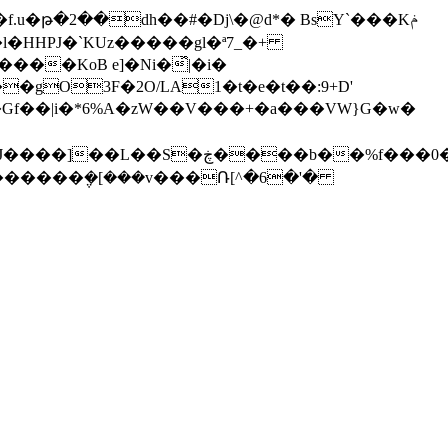
�f.u�թ�2��dh��#�Dj\�@d*� BsY`���Kݥ
�HHPJ�`KUz�����gl�ª7_�+