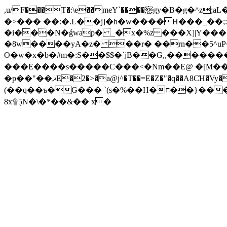
,u/F���T�:\e��meY`����惌gy�B�g�^z
�>��� ��:�.L��j]�h�w���� H���_��;:
�i���N�ǵwap� _�x�
%z ���X]|Y����3�>+U �wg�s�jR
�8w����yA�z� ��r� ��rn��5^uP��Z��عV���$J�F��"�G�kW�b��7C[�j��gO3F�2O/L
O�w�x�b�#m�:S��$$�`jB��G,,�������4Y��Dv��yАO#_p�T�v�.؟ʣ,�����]0��bk̑ l
���E����s�����C���<�Nm��E@ �[M��V
�p��"��ޛE�2�>�a@j^�T��=E�Z�"�q��A8C̒H�Vy��a��uG^.T�K�)m��śu�)�τ��(� gR�������@J����]��L��S�ڿ����b��%f���0��l�KO�����(�M�b�;
(��q��ъ�G��� `(s�%��H�ח��}����'<`�d����$��BO�c���v4�J ��4{N��/b������݆�[���v���Ռ[^�6�'�
8x۩ܼ5N�\�*��&�� x�