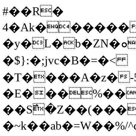
#��R�
4�Ak������
�y�L�b�ZN�ܘ؉d�A�:E��%[�O鳴
�$}:�;jvc�B�=�<
�T����A�z�-
�E���%���
��S߯�Z��(���
�~k��ab�=W��%/