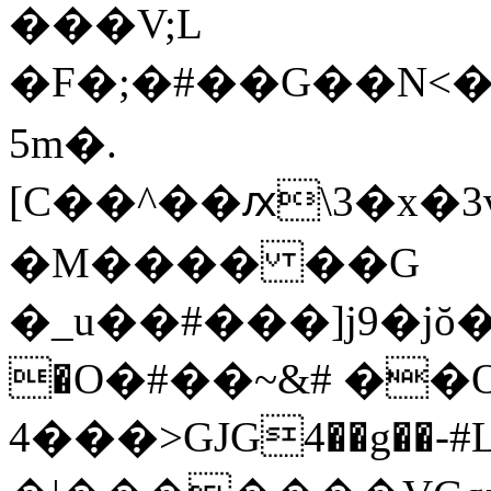
���V;L
�F� ;�#��G��N<�
5m�.
[C��^��ԕ\3�x�3
�M���� ��G
�_u��#���]j9�j
�O�#��~&# ��
4���>GJG4��g��-#L