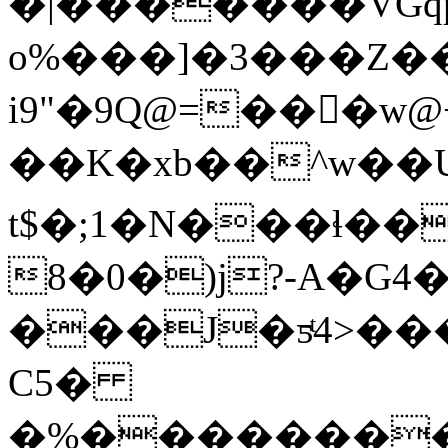
�|�������VGqp
o%���]�3���Z�
i9"�9Q@=���
��K�xb��^w��U
t$�;1�N���ɬ��
8�0�)j?-A�G4�
���J�ƽͭ4>���0pU��ߎ6��h�A�������C��0�a
C5�
�%��������