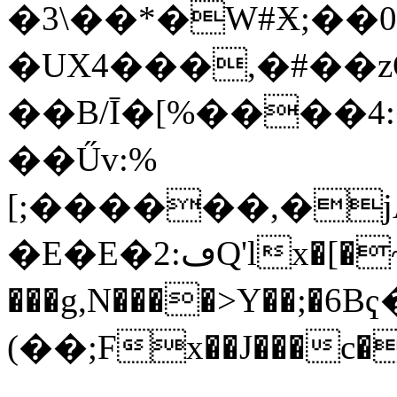
�3\��*�W#Ӿ;�
�UΧ4���,�#��z
��B/Ī�[%����
��Űv:%
[;������,�
�E�E�2:ڡQ'lx�[�~�m(�W���Hz��_��:0`
���g,N����>Y��;�
(��;Fx��J���c��