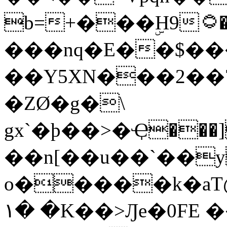
b=+���ۣH9۝�Չqhē�#�Q�M h#�M��)�JP�/
���nq�E��$��
��Y5XN���2��
�ZØ�g�\
gx`�þ��>�Ҿ��
��n[��u��`��
o�����k�aT
١� �K��>Ԓe�0FE ��"��N��2