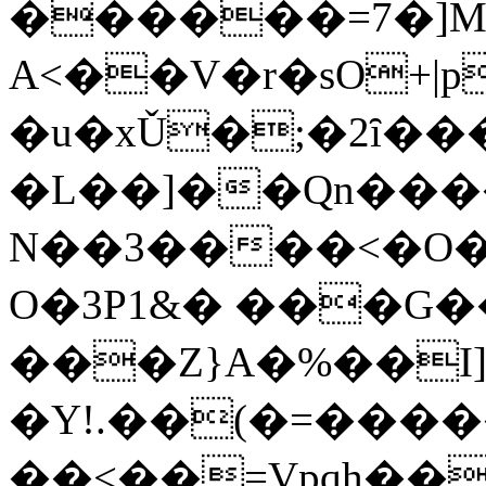
������=7�]Mz�
A<��V�r�sO+|p
�u�xǓ�;�2ȋ�
�L��]��Qn���
N��3����<�O�
O�3P1&� ���G
���Z}A�%��I]
�Y!.��(�=�����6�!T�A�(+���,s'F��h#
��<��=Vpqh��