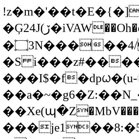
!z�m�'��t�E�{�]��ߵ�u��
�Ģ24J(ڒ�iVAW��Oh�eB][牦
�۝3N�����4/
�S i���z#��
���I$�f�dpᤐ�(u
��a�~�g6�Z:��
��Xe(պ�Z�MbV����
���je1��8:�